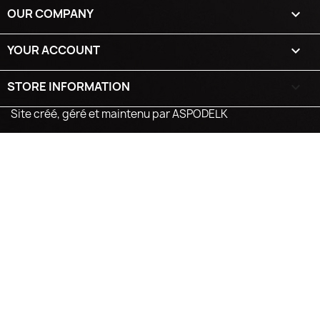
OUR COMPANY

YOUR ACCOUNT

STORE INFORMATION
keyboard_arrow_down
Site créé, géré et maintenu par ASPODELK