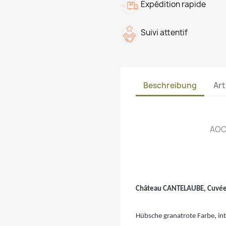
Expédition rapide
Suivi attentif
Beschreibung
Art
AOC
Château CANTELAUBE, Cuvée T
Hübsche granatrote Farbe, inte