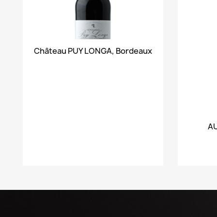
Vorschau

Château PUY LONGA, Bordeaux
AU