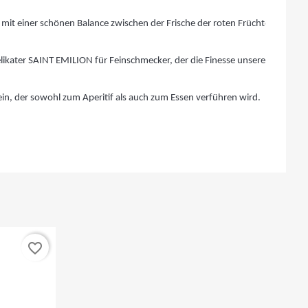
 mit einer schönen Balance zwischen der Frische der roten Früchte, einer s
delikater SAINT EMILION für Feinschmecker, der die Finesse unseres beeind
in, der sowohl zum Aperitif als auch zum Essen verführen wird.
favorite_border