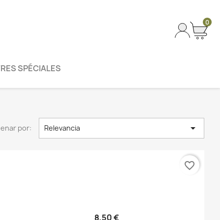
0
RES SPÉCIALES

enar por:
Relevancia
favorite_border
8,50 €