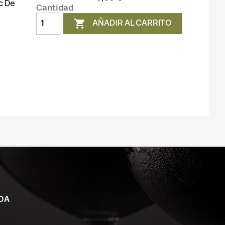
c De
Cantidad
AÑADIR AL CARRITO

DA