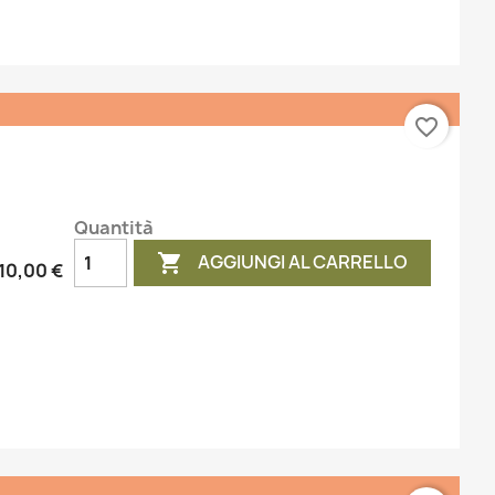
favorite_border
Quantità
AGGIUNGI AL CARRELLO

10,00 €