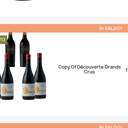
Anteprima

IN SALDO!
TO
Copy Of Découverte Grands
1
Crus
Anteprima

IN SALDO!