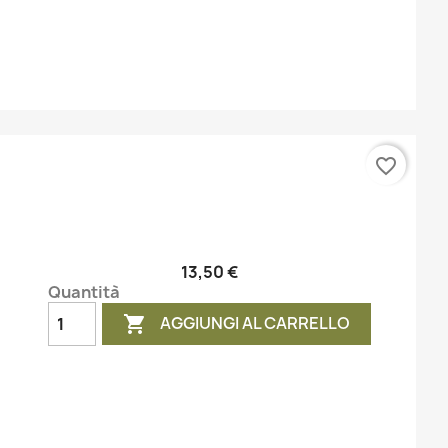
favorite_border
13,50 €
Quantità
AGGIUNGI AL CARRELLO
