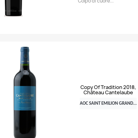
Colpo di cuore...
Anteprima

Copy Of Tradition 2018,
Château Cantelaube
AOC SAINT EMILION GRAND...