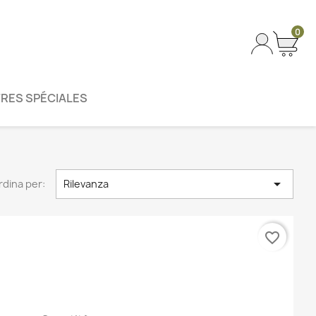
0
RES SPÉCIALES

rdina per:
Rilevanza
favorite_border