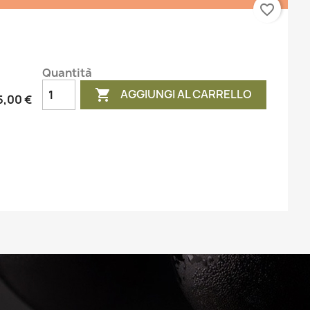
favorite_border
Quantità
AGGIUNGI AL CARRELLO

5,00 €