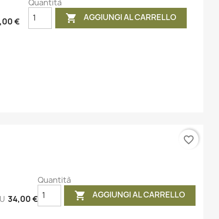
Quantità
AGGIUNGI AL CARRELLO

,00 €
favorite_border
Quantità
AGGIUNGI AL CARRELLO

34,00 €
RU