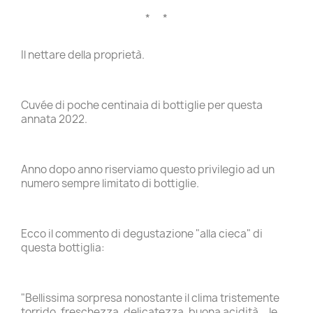
* *
Il nettare della proprietà.
Cuvée di poche centinaia di bottiglie per questa
annata 2022.
Anno dopo anno riserviamo questo privilegio ad un
numero sempre limitato di bottiglie.
Ecco il commento di degustazione "alla cieca" di
questa bottiglia:
"Bellissima sorpresa nonostante il clima tristemente
torrido, freschezza, delicatezza, buona acidità... le