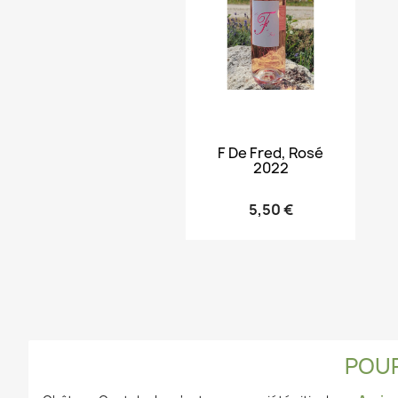
Aperçu rapide

F De Fred, Rosé
2022
5,50 €
POUR