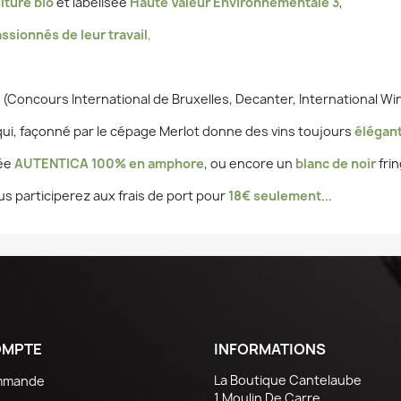
lture bio
et labelisée
Haute Valeur Environnementale 3
,
ssionnés de leur travail
,
(Concours International de Bruxelles, Decanter, International Win
 qui, façonné par le cépage Merlot donne des vins toujours
élégant
vée
AUTENTICA 100% en amphore
, ou encore un
blanc de noir
frin
s participerez aux frais de port pour
18€ seulement
...
OMPTE
INFORMATIONS
La Boutique Cantelaube
ommande
1 Moulin De Carre