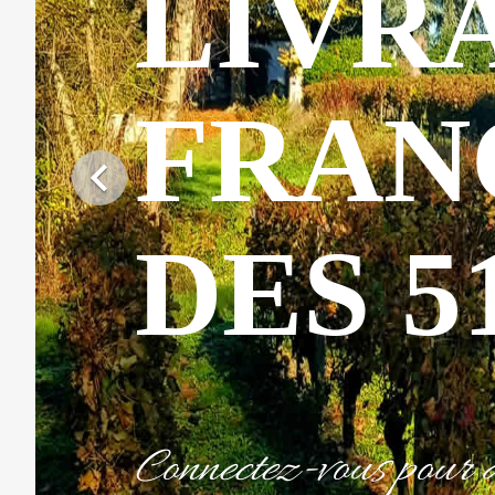
LIVR
FRAN

DES 51
Connectez-vous pour av