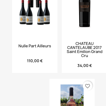
Aperçu rapide

Aperçu rapide

CHATEAU
Nulle Part Ailleurs
CANTELAUBE 2017
Saint Emilion Grand
Cru
110,00 €
34,00 €
favorite_border