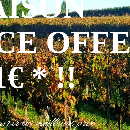
AISON
CE OFF
€ * !!
oir les meilleurs prix