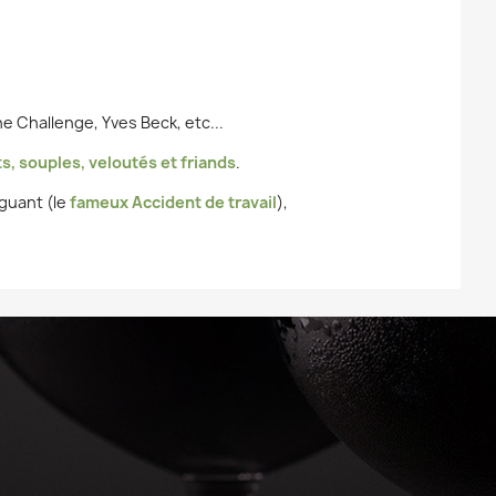
e Challenge, Yves Beck, etc...
s, souples, veloutés et friands
.
guant (le
fameux Accident de travail
),