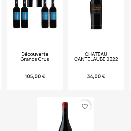
Aperçu rapide
Aperçu rapide


Découverte
CHATEAU
Grands Crus
CANTELAUBE 2022
105,00 €
34,00 €
favorite_border