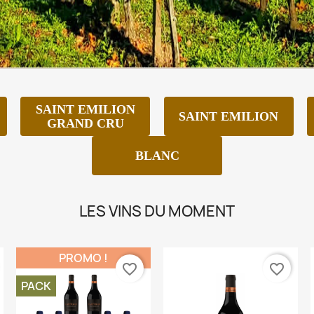
SAINT EMILION
SAINT EMILION
GRAND CRU
BLANC
LES VINS DU MOMENT
PROMO !
favorite_border
favorite_border
PACK