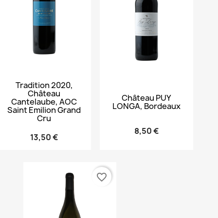
Aperçu rapide

Tradition 2020,
Aperçu rapide

Château
Château PUY
Cantelaube, AOC
LONGA, Bordeaux
Saint Emilion Grand
Cru
8,50 €
13,50 €
favorite_border