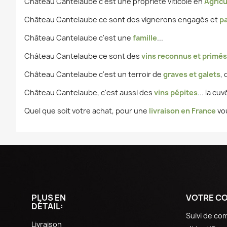
Château Cantelaube c'est une propriété viticole en
Agricu
Château Cantelaube ce sont des vignerons engagés et
pa
Château Cantelaube c'est une
famille
...
Château Cantelaube ce sont des
vins reconnus et primés
Château Cantelaube c'est un terroir de
graves et galets
,
Château Cantelaube, c'est aussi des
vins pépites
... la cu
Quel que soit votre achat, pour une
livraison en France
vou
PLUS EN
VOTRE C
DÉTAIL:
Suivi de c
Livraison