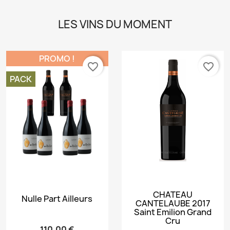
LES VINS DU MOMENT
PROMO !
favorite_border
favorite_border
PACK
CHATEAU
Nulle Part Ailleurs
CANTELAUBE 2017
Saint Emilion Grand
Cru
110,00 €