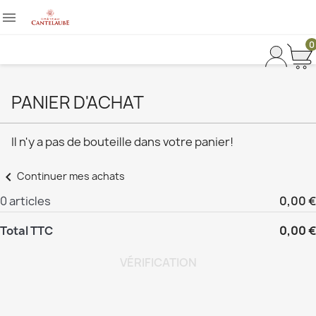

0
PANIER D'ACHAT
Il n'y a pas de bouteille dans votre panier!
chevron_left
Continuer mes achats
0 articles
0,00 €
Total TTC
0,00 €
VÉRIFICATION