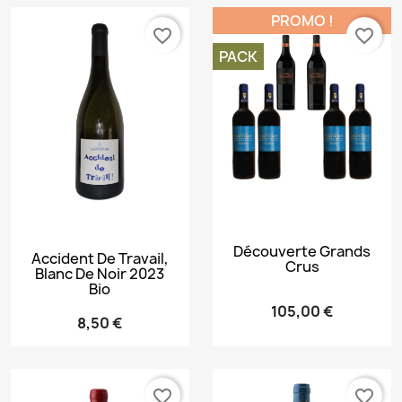
PROMO !
favorite_border
favorite_border
PACK
Découverte Grands
Accident De Travail,
Crus
Blanc De Noir 2023
Bio
105,00 €
8,50 €
favorite_border
favorite_border