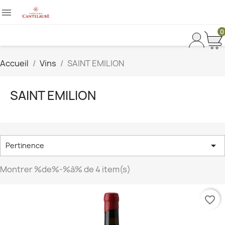

0
Accueil
Vins
SAINT EMILION
SAINT EMILION

Pertinence
Montrer %de%-%à% de 4 item(s)
favorite_border