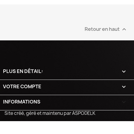
Retour en haut

PLUS EN DÉTAIL:

VOTRE COMPTE

INFORMATIONS
keyboard_arrow_down
Site créé, géré et maintenu par ASPODELK