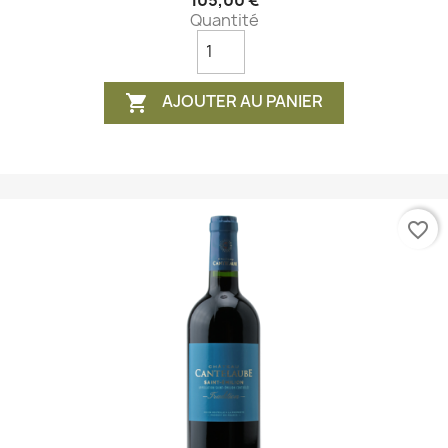
Quantité
AJOUTER AU PANIER

favorite_border