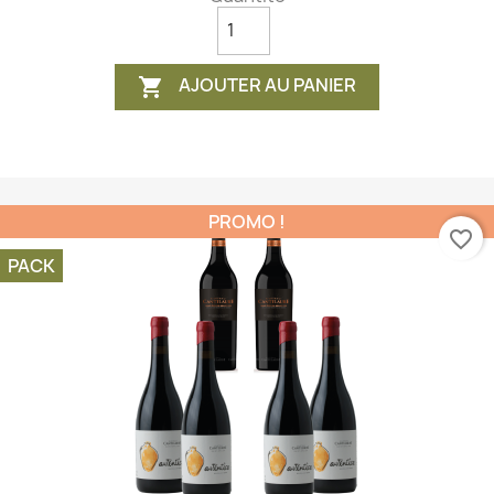
AJOUTER AU PANIER

PROMO !
favorite_border
PACK